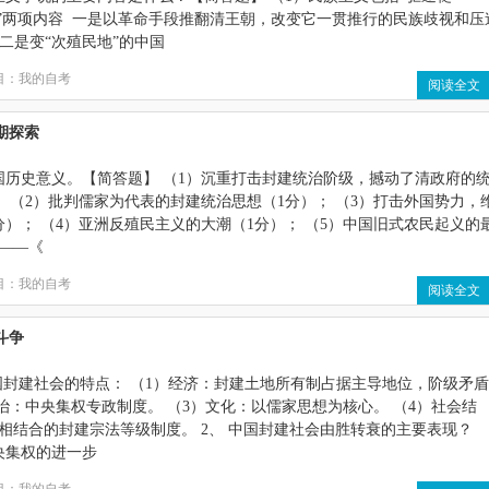
华”两项内容 一是以革命手段推翻清王朝，改变它一贯推行的民族歧视和压
 二是变“次殖民地”的中国
目：
我的自考
阅读全文
期探索
国历史意义。【简答题】 （1）沉重打击封建统治阶级，撼动了清政府的
； （2）批判儒家为代表的封建统治思想（1分）； （3）打击外国势力，
分）； （4）亚洲反殖民主义的大潮（1分）； （5）中国旧式农民起义的
——《
目：
我的自考
阅读全文
斗争
国封建社会的特点： （1）经济：封建土地所有制占据主导地位，阶级矛盾
政治：中央集权专政制度。 （3）文化：以儒家思想为核心。 （4）社会结
相结合的封建宗法等级制度。 2、 中国封建社会由胜转衰的主要表现？
央集权的进一步