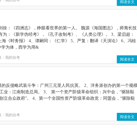
目：
我的自考
阅读全文
林则徐：《四洲志》，睁眼看世界的第一人。 魏源《海国图志》，师夷长技
康有为：《新学伪经考》，《孔子改制考》、《人类公理》。 3、梁启超：
上海《时务报》 4、谭嗣同：《仁学》 5、严复：翻译《天演论》 6、冯桂
中学为体，西学为用&
目：
我的自考
阅读全文
模的反侵略武装斗争：广州三元里人民抗英。 2、洋务派创办的第一个规
工业：江南制造总局。 3、 第一个资产阶级革命组织：兴中会，“驱除鞑
创立合众政府”。 4、第一个全国性资产阶级革命政党：同盟会，“驱除鞑
目：
我的自考
阅读全文